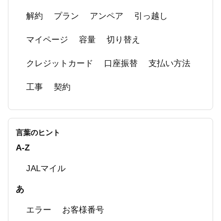
追加契約のお申し込み方法について
解約
プラン
アンペア
引っ越し
電源調達調整費・燃料費調整額とは？
マイページ
容量
切り替え
契約プランを変更できますか？
クレジットカード
口座振替
支払い方法
ご契約者情報の確認方法（他電力会社へのお切
り替え・お引っ越し）
工事
契約
言葉のヒント
A-Z
JALマイル
あ
エラー
お客様番号